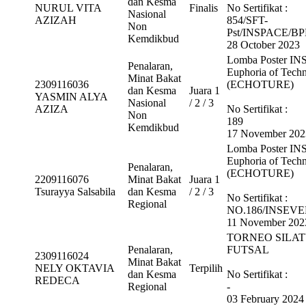
dan Kesma
NURUL VITA
Finalis
No Sertifikat :
Nasional
AZIZAH
854/SFT-
Non
Pst/INSPACE/B
Kemdikbud
28 October 2023
Lomba Poster I
Penalaran,
Euphoria of Techn
Minat Bakat
2309116036
(ECHOTURE)
dan Kesma
Juara 1
YASMIN ALYA
Nasional
/ 2 / 3
AZIZA
No Sertifikat :
Non
189
Kemdikbud
17 November 202
Lomba Poster I
Euphoria of Techn
Penalaran,
(ECHOTURE)
2209116076
Minat Bakat
Juara 1
Tsurayya Salsabila
dan Kesma
/ 2 / 3
No Sertifikat :
Regional
NO.186/INSEVE
11 November 202
TORNEO SILA
Penalaran,
FUTSAL
2309116024
Minat Bakat
NELY OKTAVIA
Terpilih
dan Kesma
No Sertifikat :
REDECA
Regional
-
03 February 2024