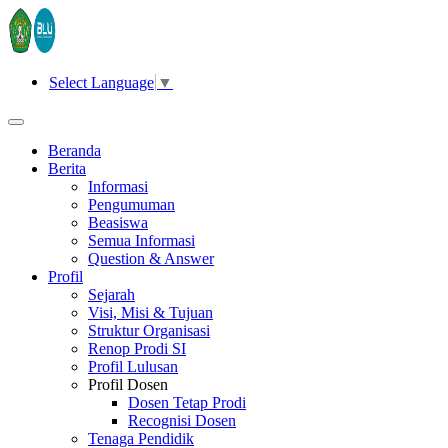
Select Language
▼
Beranda
Berita
Informasi
Pengumuman
Beasiswa
Semua Informasi
Question & Answer
Profil
Sejarah
Visi, Misi & Tujuan
Struktur Organisasi
Renop Prodi SI
Profil Lulusan
Profil Dosen
Dosen Tetap Prodi
Recognisi Dosen
Tenaga Pendidik