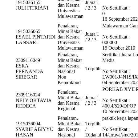
1915036155
Juara 1
dan Kesma
JULI FITRIANI
/ 2 / 3
No Sertifikat :
Universitas
0
Mulawarman
16 September 202
Penalaran,
Mulawarman Game
1915036065
Minat Bakat
Juara 1
ESAEL PINTARDI
dan Kesma
No Sertifikat :
/ 2 / 3
LANSARI
Universitas
000000
Mulawarman
15 October 2019
Penalaran,
Sertifikat Juara
2309116049
Minat Bakat
Media
ESRA
dan Kesma
Terpilih
FERNANDA
Nasional
No Sertifikat :
SIREGAR
Non
LW001/J4N1S/IX
Kemdikbud
04 September 202
PORKAB XVII P
Penalaran,
2309116024
Minat Bakat
Juara 1
NELY OKTAVIA
No Sertifikat :
dan Kesma
/ 2 / 3
REDECA
400.4/520/DPOP
Regional
10 November 202
Penalaran,
praktik kerja lapa
1915036094
Minat Bakat
Terpilih
SYARIF ABIYYU
dan Kesma
/
No Sertifikat :
HASAN
Nasional
DIdanai
14/arraya/smd/20