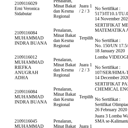
Penalaran,
2109116029
Minat Bakat
Juara 1
Erni Veronica
No Sertifikat :
dan Kesma
/ 2 / 3
Sidabutar
5173/IT10.1/TU.
Regional
14 November 202
SERTIFIKAT M
Penalaran,
MATEMATIKA 
2109116084
Minat Bakat
MUHAMMAD
Terpilih
dan Kesma
No Sertifikat :
INDRA BUANA
Regional
No. 150/UN 17.5
18 January 2020
2109116012
Lomba VIDEOGRAF
Penalaran,
MUHAMMAD
Minat Bakat
Juara 1
RIEFKA
No Sertifikat :
dan Kesma
/ 2 / 3
ANUGRAH
107/SER/HIMA-T
Regional
ADHA
14 December 202
SERTIFIKAT P
Penalaran,
CHEMICAL ENG
2109116084
Minat Bakat
MUHAMMAD
Terpilih
dan Kesma
No Sertifikat :
INDRA BUANA
Regional
Sertifikat Olimpi
26 February 2020
Juara 3 Lomba Wa
2109116045
Penalaran,
SMA se-Kalimant
MUHAMMAD
Minat Bakat
Juara 1