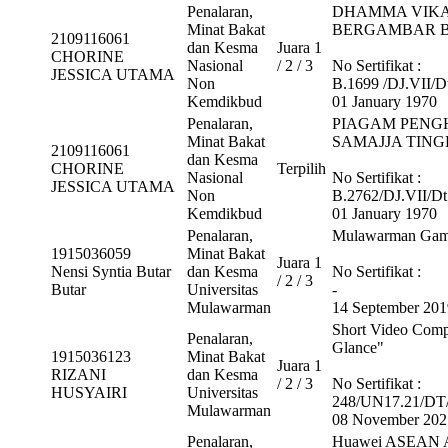
Penalaran,
DHAMMA VIKAT
Minat Bakat
BERGAMBAR BUD
2109116061
dan Kesma
Juara 1
CHORINE
Nasional
/ 2 / 3
No Sertifikat :
JESSICA UTAMA
Non
B.1699 /DJ.VII/Dt
Kemdikbud
01 January 1970
Penalaran,
PIAGAM PENG
Minat Bakat
SAMAJJA TING
2109116061
dan Kesma
CHORINE
Terpilih
Nasional
No Sertifikat :
JESSICA UTAMA
Non
B.2762/DJ.VII/Dt.
Kemdikbud
01 January 1970
Penalaran,
Mulawarman Game
1915036059
Minat Bakat
Juara 1
Nensi Syntia Butar
dan Kesma
No Sertifikat :
/ 2 / 3
Butar
Universitas
-
Mulawarman
14 September 201
Short Video Comp
Penalaran,
Glance"
1915036123
Minat Bakat
Juara 1
RIZANI
dan Kesma
/ 2 / 3
No Sertifikat :
HUSYAIRI
Universitas
248/UN17.21/DT
Mulawarman
08 November 202
Penalaran,
Huawei ASEAN Ac