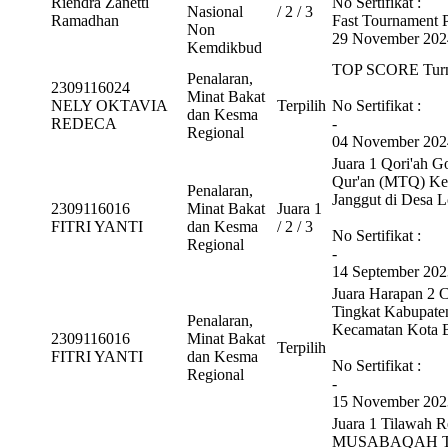
Riendra Zanetti
No Sertifikat :
Nasional
/ 2 / 3
Ramadhan
Fast Tournament
Non
29 November 202
Kemdikbud
TOP SCORE Turna
Penalaran,
2309116024
Minat Bakat
NELY OKTAVIA
Terpilih
No Sertifikat :
dan Kesma
REDECA
-
Regional
04 November 202
Juara 1 Qori'ah 
Qur'an (MTQ) Ke
Penalaran,
Janggut di Desa 
2309116016
Minat Bakat
Juara 1
FITRI YANTI
dan Kesma
/ 2 / 3
No Sertifikat :
Regional
-
14 September 202
Juara Harapan 2 
Tingkat Kabupaten
Penalaran,
Kecamatan Kota 
2309116016
Minat Bakat
Terpilih
FITRI YANTI
dan Kesma
No Sertifikat :
Regional
-
15 November 202
Juara 1 Tilawah R
MUSABAQAH TI