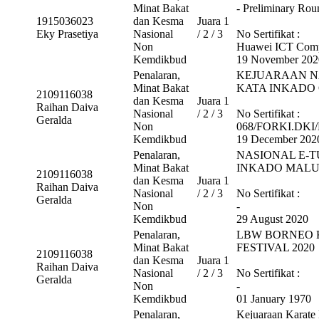
Minat Bakat
- Preliminary Rou
1915036023
dan Kesma
Juara 1
Eky Prasetiya
Nasional
/ 2 / 3
No Sertifikat :
Non
Huawei ICT Comp
Kemdikbud
19 November 202
Penalaran,
KEJUARAAN N
Minat Bakat
KATA INKADO 
2109116038
dan Kesma
Juara 1
Raihan Daiva
Nasional
/ 2 / 3
No Sertifikat :
Geralda
Non
068/FORKI.DKI/
Kemdikbud
19 December 202
Penalaran,
NASIONAL E-T
Minat Bakat
INKADO MAL
2109116038
dan Kesma
Juara 1
Raihan Daiva
Nasional
/ 2 / 3
No Sertifikat :
Geralda
Non
-
Kemdikbud
29 August 2020
Penalaran,
LBW BORNEO Kar
Minat Bakat
FESTIVAL 2020
2109116038
dan Kesma
Juara 1
Raihan Daiva
Nasional
/ 2 / 3
No Sertifikat :
Geralda
Non
-
Kemdikbud
01 January 1970
Penalaran,
Kejuaraan Karate