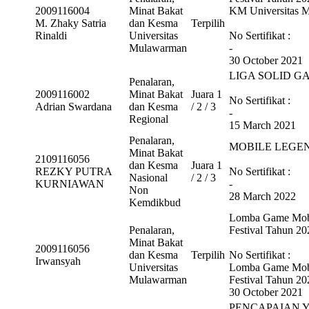
2009116004
Minat Bakat
KM Universitas 
M. Zhaky Satria
dan Kesma
Terpilih
Rinaldi
Universitas
No Sertifikat :
Mulawarman
-
30 October 2021
LIGA SOLID G
Penalaran,
2009116002
Minat Bakat
Juara 1
No Sertifikat :
Adrian Swardana
dan Kesma
/ 2 / 3
-
Regional
15 March 2021
Penalaran,
MOBILE LEGEN
Minat Bakat
2109116056
dan Kesma
Juara 1
REZKY PUTRA
No Sertifikat :
Nasional
/ 2 / 3
KURNIAWAN
-
Non
28 March 2022
Kemdikbud
Lomba Game Mob
Penalaran,
Festival Tahun 20
Minat Bakat
2009116056
dan Kesma
Terpilih
No Sertifikat :
Irwansyah
Universitas
Lomba Game Mob
Mulawarman
Festival Tahun 20
30 October 2021
PENCAPAIAN 