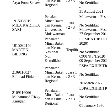
dan Kesma
/ 2 / 3
Arya Putra Setiawan
No Sertifikat :
Regional
-
31 August 2021
Penalaran,
Mulawarman Festiv
1915036019
Minat Bakat
Juara 1
MILA KARTIKA
dan Kesma
No Sertifikat :
/ 2 / 3
SARI
Universitas
Mulawarman Festiv
Mulawarman
27 September 201
Penalaran,
LOMBA CIPTA 
Minat Bakat
2020)
1915036156
dan Kesma
MARTEN
Terpilih
Nasional
No Sertifikat :
BILUNG
Non
C001/KS/1/2020
Kemdikbud
09 September 202
ESPA EXHIBIT
Penalaran,
2109116027
Minat Bakat
Juara 1
No Sertifikat :
Rahmad Fitrianto
dan Kesma
/ 2 / 3
-
Regional
30 March 2022
ESPA EXHIBIT
Penalaran,
2109116066
Minat Bakat
Juara 1
Muhammad Rizky
No Sertifikat :
dan Kesma
/ 2 / 3
Anugrah
-
Regional
01 January 1970