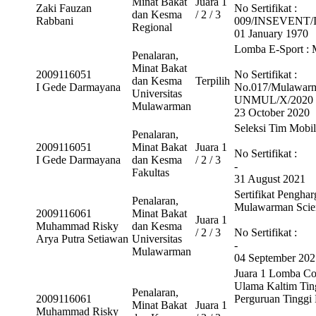
Minat Bakat
Juara 1
Zaki Fauzan
No Sertifikat :
dan Kesma
/ 2 / 3
Rabbani
009/INSEVENT/
Regional
01 January 1970
Lomba E-Sport : 
Penalaran,
Minat Bakat
2009116051
No Sertifikat :
dan Kesma
Terpilih
I Gede Darmayana
No.017/Mulawar
Universitas
UNMUL/X/2020
Mulawarman
23 October 2020
Seleksi Tim Mobi
Penalaran,
2009116051
Minat Bakat
Juara 1
No Sertifikat :
I Gede Darmayana
dan Kesma
/ 2 / 3
-
Fakultas
31 August 2021
Sertifikat Pengha
Penalaran,
Mulawarman Scienc
2009116061
Minat Bakat
Juara 1
Muhammad Risky
dan Kesma
/ 2 / 3
No Sertifikat :
Arya Putra Setiawan
Universitas
-
Mulawarman
04 September 202
Juara 1 Lomba Cov
Ulama Kaltim Ti
Penalaran,
2009116061
Perguruan Tinggi
Minat Bakat
Juara 1
Muhammad Risky