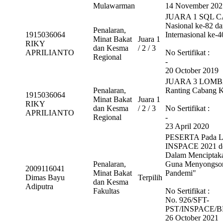
Mulawarman
14 November 202
JUARA 1 SQL CA
Nasional ke-82 da
Penalaran,
1915036064
Internasional ke-
Minat Bakat
Juara 1
RIKY
dan Kesma
/ 2 / 3
APRILIANTO
No Sertifikat :
Regional
-
20 October 2019
JUARA 3 LOMBA
Penalaran,
Ranting Cabang K
1915036064
Minat Bakat
Juara 1
RIKY
dan Kesma
/ 2 / 3
No Sertifikat :
APRILIANTO
Regional
-
23 April 2020
PESERTA Pada Lo
INSPACE 2021 de
Dalam Menciptaka
Penalaran,
Guna Menyongsong
2009116041
Minat Bakat
Pandemi"
Dimas Bayu
Terpilih
dan Kesma
Adiputra
Fakultas
No Sertifikat :
No. 926/SFT-
PST/INSPACE/B
26 October 2021