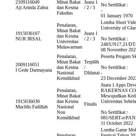
2109116049
Minat Bakat
Juara 1
No Sertifikat :
Aji Arinda Zahra
dan Kesma
/ 2 / 3
-
Fakultas
01 January 1970
Lomba Short Vid
Penalaran,
University of Gla
Minat Bakat
1915036107
Juara 1
dan Kesma
NUR IRSAL
/ 2 / 3
No Sertifikat :
Universitas
248/UN17.21/DT
Mulawarman
08 November 202
Penalaran,
Peserta Progam S
Minat Bakat
Terpilih
2009116051
dan Kesma
/
No Sertifikat :
I Gede Darmayana
Nasional
DIdanai
-
Kemdikbud
23 December 202
Juara 1 Apps Dev
Penalaran,
RAKERNAS COMP
Minat Bakat
Mewujudkan Kedaul
1915036030
dan Kesma
Universitas Sebela
Finalis
Muchlis Fadillah
Nasional
Non
No Sertifikat :
Kemdikbud
081/SERT-e/PA
11 October 2022
Lomba Game Mob
Penalaran,
Festival Tahun 2