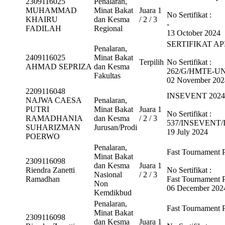
2309116025
Penalaran,
MUHAMMAD
Minat Bakat
Juara 1
No Sertifikat :
KHAIRU
dan Kesma
/ 2 / 3
-
FADILAH
Regional
13 October 2024
SERTIFIKAT AP
Penalaran,
2409116025
Minat Bakat
Terpilih
No Sertifikat :
AHMAD SEPRIZA
dan Kesma
262/G/HMTE-U
Fakultas
02 November 202
2209116048
INSEVENT 2024
NAJWA CAESA
Penalaran,
PUTRI
Minat Bakat
Juara 1
No Sertifikat :
RAMADHANIA
dan Kesma
/ 2 / 3
537/INSEVENT/
SUHARIZMAN
Jurusan/Prodi
19 July 2024
POERWO
Penalaran,
Fast Tournament
Minat Bakat
2309116098
dan Kesma
Juara 1
Riendra Zanetti
No Sertifikat :
Nasional
/ 2 / 3
Ramadhan
Fast Tournament
Non
06 December 202
Kemdikbud
Penalaran,
Fast Tournament
Minat Bakat
2309116098
dan Kesma
Juara 1