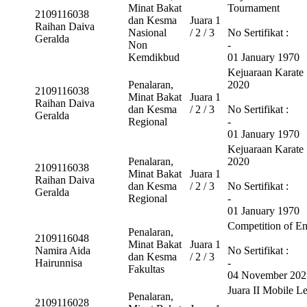
Minat Bakat
Tournament
2109116038
dan Kesma
Juara 1
Raihan Daiva
Nasional
/ 2 / 3
No Sertifikat :
Geralda
Non
-
Kemdikbud
01 January 1970
Kejuaraan Kar
Penalaran,
2020
2109116038
Minat Bakat
Juara 1
Raihan Daiva
dan Kesma
/ 2 / 3
No Sertifikat :
Geralda
Regional
-
01 January 1970
Kejuaraan Kar
Penalaran,
2020
2109116038
Minat Bakat
Juara 1
Raihan Daiva
dan Kesma
/ 2 / 3
No Sertifikat :
Geralda
Regional
-
01 January 1970
Competition of E
Penalaran,
2109116048
Minat Bakat
Juara 1
Namira Aida
No Sertifikat :
dan Kesma
/ 2 / 3
Hairunnisa
-
Fakultas
04 November 202
Juara II Mobile
Penalaran,
2109116028