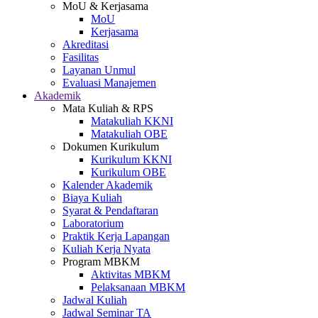
MoU & Kerjasama
MoU
Kerjasama
Akreditasi
Fasilitas
Layanan Unmul
Evaluasi Manajemen
Akademik
Mata Kuliah & RPS
Matakuliah KKNI
Matakuliah OBE
Dokumen Kurikulum
Kurikulum KKNI
Kurikulum OBE
Kalender Akademik
Biaya Kuliah
Syarat & Pendaftaran
Laboratorium
Praktik Kerja Lapangan
Kuliah Kerja Nyata
Program MBKM
Aktivitas MBKM
Pelaksanaan MBKM
Jadwal Kuliah
Jadwal Seminar TA