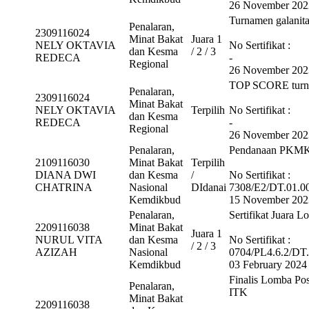
26 November 202
Turnamen galanita
Penalaran,
2309116024
Minat Bakat
Juara 1
NELY OKTAVIA
No Sertifikat :
dan Kesma
/ 2 / 3
REDECA
-
Regional
26 November 202
TOP SCORE turnam
Penalaran,
2309116024
Minat Bakat
NELY OKTAVIA
Terpilih
No Sertifikat :
dan Kesma
REDECA
-
Regional
26 November 202
Penalaran,
Pendanaan PKMK
2109116030
Minat Bakat
Terpilih
DIANA DWI
dan Kesma
/
No Sertifikat :
CHATRINA
Nasional
DIdanai
7308/E2/DT.01.0
Kemdikbud
15 November 202
Penalaran,
Sertifikat Juara L
2209116038
Minat Bakat
Juara 1
NURUL VITA
dan Kesma
No Sertifikat :
/ 2 / 3
AZIZAH
Nasional
0704/PL4.6.2/DT.
Kemdikbud
03 February 2024
Finalis Lomba Po
Penalaran,
ITK
Minat Bakat
2209116038