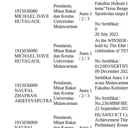
Fakultas Hukum U
Penalaran,
tema"Terus Berge
1915036080
Minat Bakat
Juara 1
Sportivitas tanpa 
MICHAEL DAVE
dan Kesma
/ 2 / 3
HUTAGAOL
Universitas
No Sertifikat :
Mulawarman
0
26 July 2022
As the WINNER of
Penalaran,
held by The Elite 
1915036080
Minat Bakat
celebration of TE
Juara 1
MICHAEL DAVE
dan Kesma
/ 2 / 3
HUTAGAOL
Universitas
No Sertifikat :
Mulawarman
012/003/SERTIF
09 December 202
Sertifikat Juar
Penalaran,
acara Mulawarma
1915036009
Minat Bakat
Fakultas Kedokte
NAUFAL
Juara 1
dan Kesma
ZHAFRAN
/ 2 / 3
Universitas
No Sertifikat :
ARIEFSYAPUTRA
Mulawarman
No.236/MMF/BEM
22 September 202
HUAWEI ICT Compe
Penalaran,
Achievement Thir
1915036009
Minat Bakat
Preliminary Roun
NAUFAL
dan Kesma
Juara 1