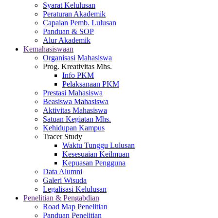
Syarat Kelulusan
Peraturan Akademik
Capaian Pemb. Lulusan
Panduan & SOP
Alur Akademik
Kemahasiswaan
Organisasi Mahasiswa
Prog. Kreativitas Mhs.
Info PKM
Pelaksanaan PKM
Prestasi Mahasiswa
Beasiswa Mahasiswa
Aktivitas Mahasiswa
Satuan Kegiatan Mhs.
Kehidupan Kampus
Tracer Study
Waktu Tunggu Lulusan
Kesesuaian Keilmuan
Kepuasan Pengguna
Data Alumni
Galeri Wisuda
Legalisasi Kelulusan
Penelitian & Pengabdian
Road Map Penelitian
Panduan Penelitian