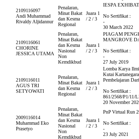
IESPA EXHIBA
Penalaran,
2109116097
Minat Bakat
Juara 1
Andi Muhammad
No Sertifikat :
dan Kesma
/ 2 / 3
Rivaldy Aljidannur
-
Regional
30 March 2022
Penalaran,
PIAGAM PENG
Minat Bakat
MANGROVE D
2109116061
dan Kesma
Juara 1
CHORINE
Nasional
/ 2 / 3
No Sertifikat :
JESSICA UTAMA
Non
-
Kemdikbud
27 July 2019
Lomba Karya Ilm
Kutai Kartanegara
Penalaran,
2109116011
Pembelajaran Dar
Minat Bakat
Juara 1
AGUS TRI
dan Kesma
/ 2 / 3
SETYOWATI
No Sertifikat :
Regional
861/2568/P1/11
20 November 202
Penalaran,
PnP Virtual Run 
Minat Bakat
2009116014
dan Kesma
Juara 1
Muhammad Eko
No Sertifikat :
Nasional
/ 2 / 3
Prasetyo
-
Non
23 July 2021
Kemdikbud