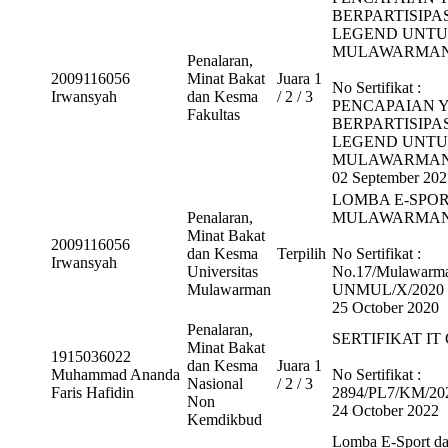
BERPARTISIPA
LEGEND UNTU
MULAWARMAN 
Penalaran,
2009116056
Minat Bakat
Juara 1
No Sertifikat :
Irwansyah
dan Kesma
/ 2 / 3
PENCAPAIAN 
Fakultas
BERPARTISIPA
LEGEND UNTU
MULAWARMAN 
02 September 202
LOMBA E-SPOR
Penalaran,
MULAWARMAN 
Minat Bakat
2009116056
dan Kesma
Terpilih
No Sertifikat :
Irwansyah
Universitas
No.17/Mulawarm
Mulawarman
UNMUL/X/2020
25 October 2020
Penalaran,
SERTIFIKAT IT
Minat Bakat
1915036022
dan Kesma
Juara 1
Muhammad Ananda
No Sertifikat :
Nasional
/ 2 / 3
Faris Hafidin
2894/PL7/KM/20
Non
24 October 2022
Kemdikbud
Lomba E-Sport da