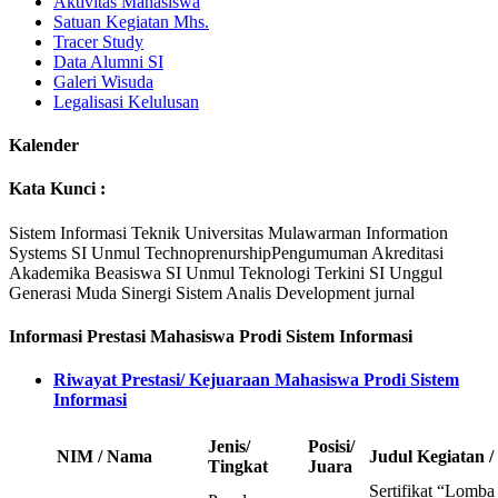
Aktivitas Mahasiswa
Satuan Kegiatan Mhs.
Tracer Study
Data Alumni SI
Galeri Wisuda
Legalisasi Kelulusan
Kalender
Kata Kunci :
Sistem Informasi
Teknik
Universitas Mulawarman
Information
Systems
SI Unmul
Technoprenurship
Pengumuman
Akreditasi
Akademika
Beasiswa
SI Unmul
Teknologi Terkini
SI Unggul
Generasi Muda
Sinergi
Sistem Analis
Development
jurnal
Informasi Prestasi Mahasiswa Prodi Sistem Informasi
Riwayat Prestasi/ Kejuaraan Mahasiswa Prodi Sistem
Informasi
Jenis/
Posisi/
NIM / Nama
Judul Kegiatan / 
Tingkat
Juara
Sertifikat “Lomba 