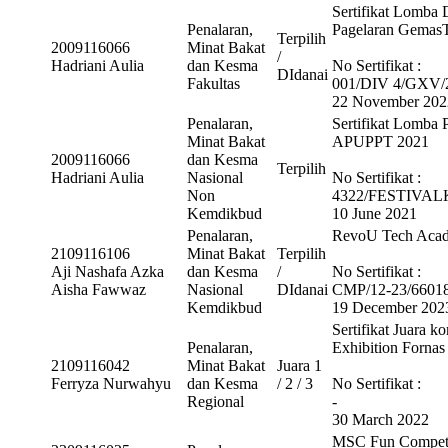
Sertifikat Lomba
Penalaran,
Pagelaran Gema
Terpilih
2009116066
Minat Bakat
/
Hadriani Aulia
dan Kesma
No Sertifikat :
DIdanai
Fakultas
001/DIV 4/GXV/
22 November 202
Penalaran,
Sertifikat Lomba P
Minat Bakat
APUPPT 2021
2009116066
dan Kesma
Terpilih
Hadriani Aulia
Nasional
No Sertifikat :
Non
4322/FESTIVAL
Kemdikbud
10 June 2021
Penalaran,
RevoU Tech Acade
2109116106
Minat Bakat
Terpilih
Aji Nashafa Azka
dan Kesma
/
No Sertifikat :
Aisha Fawwaz
Nasional
DIdanai
CMP/12-23/6601
Kemdikbud
19 December 202
Sertifikat Juara 
Penalaran,
Exhibition Forna
2109116042
Minat Bakat
Juara 1
Ferryza Nurwahyu
dan Kesma
/ 2 / 3
No Sertifikat :
Regional
-
30 March 2022
MSC Fun Competi