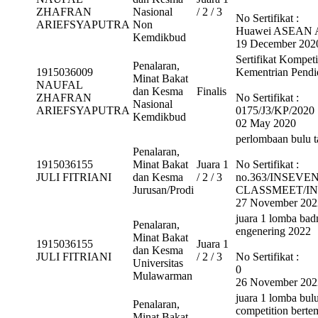
ZHAFRAN
Nasional
/ 2 / 3
No Sertifikat :
ARIEFSYAPUTRA
Non
Huawei ASEAN A
Kemdikbud
19 December 202
Sertifikat Kompeti
Penalaran,
1915036009
Kementrian Pendi
Minat Bakat
NAUFAL
dan Kesma
Finalis
ZHAFRAN
No Sertifikat :
Nasional
ARIEFSYAPUTRA
0175/J3/KP/2020
Kemdikbud
02 May 2020
perlombaan bulu t
Penalaran,
1915036155
Minat Bakat
Juara 1
No Sertifikat :
JULI FITRIANI
dan Kesma
/ 2 / 3
no.363/INSEVEN
Jurusan/Prodi
CLASSMEET/IN
27 November 202
juara 1 lomba bad
Penalaran,
engenering 2022
Minat Bakat
1915036155
Juara 1
dan Kesma
JULI FITRIANI
/ 2 / 3
No Sertifikat :
Universitas
0
Mulawarman
26 November 202
juara 1 lomba bul
Penalaran,
competition bertem
Minat Bakat