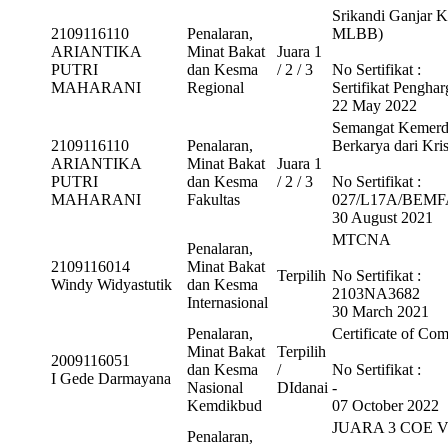
Srikandi Ganjar K
2109116110
Penalaran,
MLBB)
ARIANTIKA
Minat Bakat
Juara 1
PUTRI
dan Kesma
/ 2 / 3
No Sertifikat :
MAHARANI
Regional
Sertifikat Pengha
22 May 2022
Semangat Kemerde
2109116110
Penalaran,
Berkarya dari Kri
ARIANTIKA
Minat Bakat
Juara 1
PUTRI
dan Kesma
/ 2 / 3
No Sertifikat :
MAHARANI
Fakultas
027/L17A/BEM
30 August 2021
MTCNA
Penalaran,
2109116014
Minat Bakat
Terpilih
No Sertifikat :
Windy Widyastutik
dan Kesma
2103NA3682
Internasional
30 March 2021
Penalaran,
Certificate of Co
Minat Bakat
Terpilih
2009116051
dan Kesma
/
No Sertifikat :
I Gede Darmayana
Nasional
DIdanai
-
Kemdikbud
07 October 2022
JUARA 3 COE 
Penalaran,