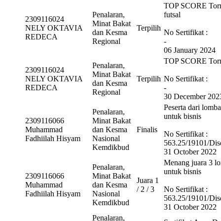
TOP SCORE Torneo
Penalaran,
futsal
2309116024
Minat Bakat
NELY OKTAVIA
Terpilih
dan Kesma
No Sertifikat :
REDECA
Regional
-
06 January 2024
TOP SCORE Torneo
Penalaran,
2309116024
Minat Bakat
NELY OKTAVIA
Terpilih
No Sertifikat :
dan Kesma
REDECA
-
Regional
30 December 202
Peserta dari lomba
Penalaran,
untuk bisnis
2309116066
Minat Bakat
Muhammad
dan Kesma
Finalis
No Sertifikat :
Fadhiilah Hisyam
Nasional
563.25/19101/Dis
Kemdikbud
31 October 2022
Menang juara 3 lo
Penalaran,
untuk bisnis
2309116066
Minat Bakat
Juara 1
Muhammad
dan Kesma
/ 2 / 3
No Sertifikat :
Fadhiilah Hisyam
Nasional
563.25/19101/Dis
Kemdikbud
31 October 2022
Penalaran,