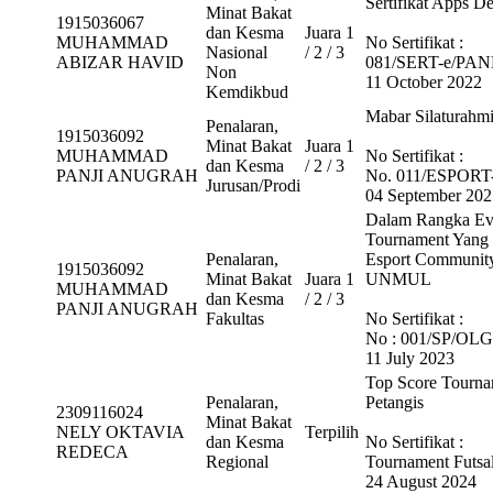
Sertifikat Apps D
Minat Bakat
1915036067
dan Kesma
Juara 1
MUHAMMAD
No Sertifikat :
Nasional
/ 2 / 3
ABIZAR HAVID
081/SERT-e/PA
Non
11 October 2022
Kemdikbud
Mabar Silaturahmi
Penalaran,
1915036092
Minat Bakat
Juara 1
MUHAMMAD
No Sertifikat :
dan Kesma
/ 2 / 3
PANJI ANUGRAH
No. 011/ESPORT-
Jurusan/Prodi
04 September 202
Dalam Rangka Eve
Tournament Yang
Penalaran,
Esport Communit
1915036092
Minat Bakat
Juara 1
UNMUL
MUHAMMAD
dan Kesma
/ 2 / 3
PANJI ANUGRAH
Fakultas
No Sertifikat :
No : 001/SP/OLG-
11 July 2023
Top Score Tournam
Penalaran,
Petangis
2309116024
Minat Bakat
NELY OKTAVIA
Terpilih
dan Kesma
No Sertifikat :
REDECA
Regional
Tournament Futsa
24 August 2024