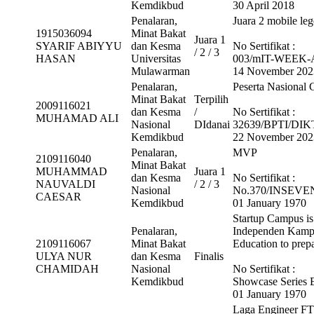
Kemdikbud
30 April 2018
Penalaran,
Juara 2 mobile le
1915036094
Minat Bakat
Juara 1
SYARIF ABIYYU
dan Kesma
No Sertifikat :
/ 2 / 3
HASAN
Universitas
003/mIT-WEEK-A
Mulawarman
14 November 202
Penalaran,
Peserta Nasional
Minat Bakat
Terpilih
2009116021
dan Kesma
/
No Sertifikat :
MUHAMAD ALI
Nasional
DIdanai
32639/BPTI/DIK
Kemdikbud
22 November 202
Penalaran,
MVP
2109116040
Minat Bakat
MUHAMMAD
Juara 1
dan Kesma
No Sertifikat :
NAUVALDI
/ 2 / 3
Nasional
No.370/INSEVE
CAESAR
Kemdikbud
01 January 1970
Startup Campus is
Penalaran,
Independen Kampu
2109116067
Minat Bakat
Education to prepa
ULYA NUR
dan Kesma
Finalis
CHAMIDAH
Nasional
No Sertifikat :
Kemdikbud
Showcase Series 
01 January 1970
Laga Engineer F