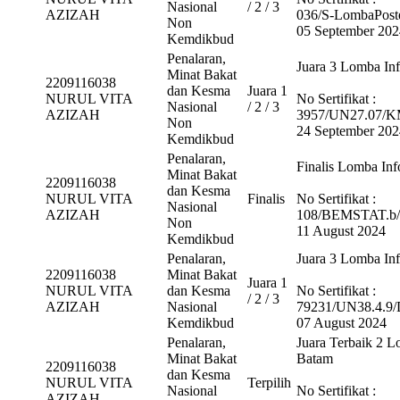
Nasional
/ 2 / 3
AZIZAH
036/S-LombaPos
Non
05 September 202
Kemdikbud
Penalaran,
Juara 3 Lomba Inf
Minat Bakat
2209116038
dan Kesma
Juara 1
NURUL VITA
No Sertifikat :
Nasional
/ 2 / 3
AZIZAH
3957/UN27.07/K
Non
24 September 202
Kemdikbud
Penalaran,
Finalis Lomba Inf
Minat Bakat
2209116038
dan Kesma
NURUL VITA
Finalis
No Sertifikat :
Nasional
AZIZAH
108/BEMSTAT.b/
Non
11 August 2024
Kemdikbud
Penalaran,
Juara 3 Lomba Inf
2209116038
Minat Bakat
Juara 1
NURUL VITA
dan Kesma
No Sertifikat :
/ 2 / 3
AZIZAH
Nasional
79231/UN38.4.9/
Kemdikbud
07 August 2024
Penalaran,
Juara Terbaik 2 L
Minat Bakat
Batam
2209116038
dan Kesma
NURUL VITA
Terpilih
Nasional
No Sertifikat :
AZIZAH