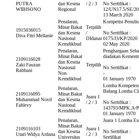
PUTRA
dan Kesma
/ 2 / 3
No Sertifikat :
WIBISONO
Regional
12/UN17.5/SE/20
13 March 2020
Penalaran,
Kompetisi Penuli
Minat Bakat
Terpilih
1915036015
dan Kesma
/
No Sertifikat :
Diva Fitri Mellanie
Nasional
DIdanai
0175/J3/KP/2020
Kemdikbud
02 May 2020
Penalaran,
Penghargaan Seba
Minat Bakat
diadakan Kementr
2109116028
dan Kesma
Zaki Fauzan
Terpilih
Nasional
No Sertifikat :
Rabbani
Non
-
Kemdikbud
01 January 1970
Lomba Kompetens
Penalaran,
Bidang Lomba Cl
2109116095
Minat Bakat
Juara 1
Muhammad Novil
dan Kesma
/ 2 / 3
No Sertifikat :
Fahlevy
Nasional
143793/MPK.A/P
Kemdikbud
01 January 1970
Penalaran,
Juara 1 Lomba Es
Minat Bakat
2109116103
Juara 1
dan Kesma
No Sertifikat :
Utari Widya Ardana
/ 2 / 3
Universitas
Sertifikat