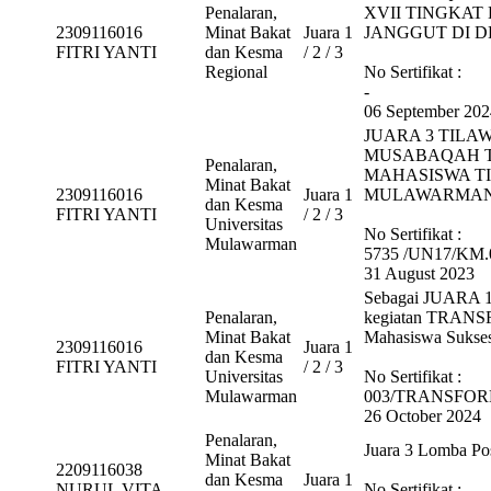
Penalaran,
XVII TINGKA
2309116016
Minat Bakat
Juara 1
JANGGUT DI 
FITRI YANTI
dan Kesma
/ 2 / 3
Regional
No Sertifikat :
-
06 September 202
JUARA 3 TILA
MUSABAQAH TI
Penalaran,
MAHASISWA T
Minat Bakat
2309116016
Juara 1
MULAWARMA
dan Kesma
FITRI YANTI
/ 2 / 3
Universitas
No Sertifikat :
Mulawarman
5735 /UN17/KM.
31 August 2023
Sebagai JUARA
Penalaran,
kegiatan TRANSF
Minat Bakat
Mahasiswa Sukses
2309116016
Juara 1
dan Kesma
FITRI YANTI
/ 2 / 3
Universitas
No Sertifikat :
Mulawarman
003/TRANSFOR
26 October 2024
Penalaran,
Juara 3 Lomba Po
Minat Bakat
2209116038
dan Kesma
Juara 1
NURUL VITA
No Sertifikat :