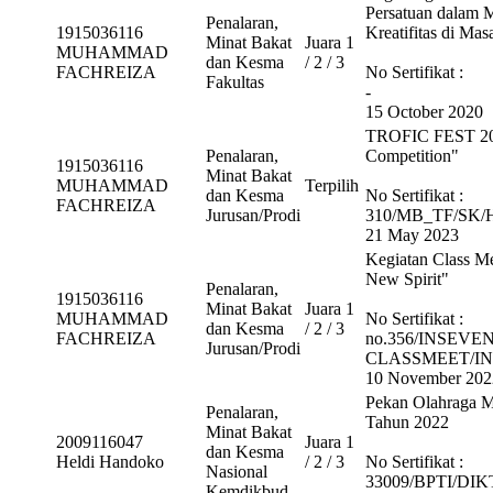
Persatuan dalam M
Penalaran,
1915036116
Kreatifitas di Ma
Minat Bakat
Juara 1
MUHAMMAD
dan Kesma
/ 2 / 3
FACHREIZA
No Sertifikat :
Fakultas
-
15 October 2020
TROFIC FEST 2023
Penalaran,
Competition"
1915036116
Minat Bakat
MUHAMMAD
Terpilih
dan Kesma
No Sertifikat :
FACHREIZA
Jurusan/Prodi
310/MB_TF/SK/H
21 May 2023
Kegiatan Class M
New Spirit"
Penalaran,
1915036116
Minat Bakat
Juara 1
MUHAMMAD
No Sertifikat :
dan Kesma
/ 2 / 3
FACHREIZA
no.356/INSEVEN
Jurusan/Prodi
CLASSMEET/IN
10 November 202
Pekan Olahraga 
Penalaran,
Tahun 2022
Minat Bakat
2009116047
Juara 1
dan Kesma
Heldi Handoko
/ 2 / 3
No Sertifikat :
Nasional
33009/BPTI/DIK
Kemdikbud