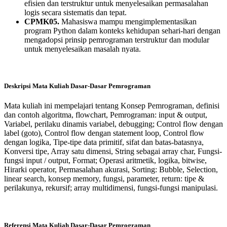
efisien dan terstruktur untuk menyelesaikan permasalahan
logis secara sistematis dan tepat.
CPMK05.
Mahasiswa mampu mengimplementasikan
program Python dalam konteks kehidupan sehari-hari dengan
mengadopsi prinsip pemrograman terstruktur dan modular
untuk menyelesaikan masalah nyata.
Deskripsi Mata Kuliah Dasar-Dasar Pemrograman
Mata kuliah ini mempelajari tentang Konsep Pemrograman, definisi
dan contoh algoritma, flowchart, Pemrograman: input & output,
Variabel, perilaku dinamis variabel, debugging; Control flow dengan
label (goto), Control flow dengan statement loop, Control flow
dengan logika, Tipe-tipe data primitif, sifat dan batas-batasnya,
Konversi tipe, Array satu dimensi, String sebagai array char, Fungsi-
fungsi input / output, Format; Operasi aritmetik, logika, bitwise,
Hirarki operator, Permasalahan akurasi, Sorting: Bubble, Selection,
linear search, konsep memory, fungsi, parameter, return: tipe &
perilakunya, rekursif; array multidimensi, fungsi-fungsi manipulasi.
Referensi Mata Kuliah Dasar-Dasar Pemrograman