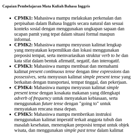
Capaian Pembelajaran Mata Kuliah Bahasa Inggris
CPMK1:
Mahasiswa mampu melakukan perkenalan dan
perpisahan dalam Bahasa Inggris secara natural dan sesuai
konteks sosial dengan menggunakan ungkapan sapaan dan
ucapan pamit yang tepat dalam situasi formal maupun
informal.
CPMK2:
Mahasiswa mampu menyusun kalimat lengkap
yang menyatakan kepemilikan dan lokasi menggunakan
preposisi tempat, serta memvariasikan struktur
verb to be
dan
kata sifat dalam bentuk afirmatif, negatif, dan interogatif.
CPMK3:
Mahasiswa mampu membuat dan memahami
kalimat
present continuous tense
dengan
time expressions
dan
possessives
, serta menyusun kalimat
simple present tense
yang
berkaitan dengan transportasi, tempat tinggal, dan pekerjaan.
CPMK4:
Mahasiswa mampu menyusun kalimat
simple
present tense
dengan kosakata makanan yang dilengkapi
adverb of frequency
untuk menyatakan kebiasaan, serta
menggunakan
future tense
dengan "going to" untuk
menyatakan rencana masa depan.
CPMK5:
Mahasiswa mampu memberikan instruksi
menggunakan kalimat imperatif terkait anggota tubuh dan
masalah kesehatan, menerapkan preposisi tempat untuk objek
wisata, dan menggunakan
simple past tense
dalam kalimat