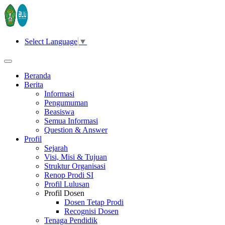
Select Language
▼
Beranda
Berita
Informasi
Pengumuman
Beasiswa
Semua Informasi
Question & Answer
Profil
Sejarah
Visi, Misi & Tujuan
Struktur Organisasi
Renop Prodi SI
Profil Lulusan
Profil Dosen
Dosen Tetap Prodi
Recognisi Dosen
Tenaga Pendidik