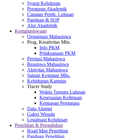
Syarat Kelulusan
Peraturan Akademik
Capaian Pemb. Lulusan
Panduan & SOP
Alur Akademik
Kemahasiswaan
Organisasi Mahasiswa
Prog. Kreativitas Mhs.
Info PKM
Pelaksanaan PKM
Prestasi Mahasiswa
Beasiswa Mahasiswa
Aktivitas Mahasiswa
Satuan Kegiatan Mhs.
Kehidupan Kampus
Tracer Study
Waktu Tunggu Lulusan
Kesesuaian Keilmuan
Kepuasan Pengguna
Data Alumni
Galeri Wisuda
Legalisasi Kelulusan
Penelitian & Pengabdian
Road Map Penelitian
Panduan Penelitian