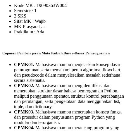
Kode MK : 19090363W004
Semester : 1
3 SKS
Sifat MK :
Wajib
MK Prasyarat : -
Praktikum :
Ada
Capaian Pembelajaran Mata Kuliah Dasar-Dasar Pemrograman
CPMK01.
Mahasiswa mampu menjelaskan konsep dasar
pemrograman serta memahami peran algoritma, flowchart,
dan pseudocode dalam menyelesaikan masalah sederhana
secara sistematis.
CPMK02.
Mahasiswa mampu mengidentifikasi dan
menerapkan struktur dasar bahasa pemrograman Python,
meliputi penggunaan operator, struktur kontrol percabangan
dan perulangan, serta pengelolaan data menggunakan list,
tuple, dan dictionary.
CPMK03.
Mahasiswa mampu menerapkan konsep fungsi
dan prosedur dalam penyusunan program Python yang
modular dan terorganisir.
CPMK04.
Mahasiswa mampu merancang program yang