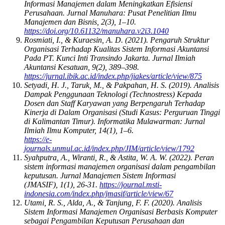
Informasi Manajemen dalam Meningkatkan Efisiensi
Perusahaan. Jurnal Manuhara: Pusat Penelitian Ilmu
Manajemen dan Bisnis, 2(3), 1–10.
https://doi.org/10.61132/manuhara.v2i3.1040
Rosmiati, I., & Kuraesin, A. D. (2021). Pengaruh Struktur
Organisasi Terhadap Kualitas Sistem Informasi Akuntansi
Pada PT. Kunci Inti Transindo Jakarta. Jurnal Ilmiah
Akuntansi Kesatuan, 9(2), 389–398.
https://jurnal.ibik.ac.id/index.php/jiakes/article/view/875
Setyadi, H. J., Taruk, M., & Pakpahan, H. S. (2019). Analisis
Dampak Penggunaan Teknologi (Technostress) Kepada
Dosen dan Staff Karyawan yang Berpengaruh Terhadap
Kinerja di Dalam Organisasi (Studi Kasus: Perguruan Tinggi
di Kalimantan Timur). Informatika Mulawarman: Jurnal
Ilmiah Ilmu Komputer, 14(1), 1–6.
https://e-
journals.unmul.ac.id/index.php/JIM/article/view/1792
Syahputra, A., Wiranti, R., & Astita, W. A. W. (2022). Peran
sistem informasi manajemen organisasi dalam pengambilan
keputusan. Jurnal Manajemen Sistem Informasi
(JMASIF), 1(1), 26-31.
https://journal.msti-
indonesia.com/index.php/jmasif/article/view/67
Utami, R. S., Alda, A., & Tanjung, F. F. (2020). Analisis
Sistem Informasi Manajemen Organisasi Berbasis Komputer
sebagai Pengambilan Keputusan Perusahaan dan