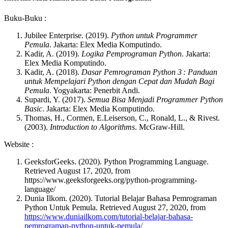
Buku-Buku :
Jubilee Enterprise. (2019).
Python untuk Programmer
Pemula
. Jakarta: Elex Media Komputindo.
Kadir, A. (2019).
Logika Pemprograman Python
. Jakarta:
Elex Media Komputindo.
Kadir, A. (2018).
Dasar Pemrograman Python 3 : Panduan
untuk Mempelajari Python dengan Cepat dan Mudah Bagi
Pemula
. Yogyakarta: Penerbit Andi.
Supardi, Y. (2017).
Semua Bisa Menjadi Programmer Python
Basic
. Jakarta: Elex Media Komputindo.
Thomas, H., Cormen, E.Leiserson, C., Ronald, L., & Rivest.
(2003).
Introduction to Algorithms
. McGraw-Hill.
Website :
GeeksforGeeks. (2020). Python Programming Language.
Retrieved August 17, 2020, from
https://www.geeksforgeeks.org/python-programming-
language/
Dunia Ilkom. (2020). Tutorial Belajar Bahasa Pemrograman
Python Untuk Pemula. Retrieved August 27, 2020, from
https://www.duniailkom.com/tutorial-belajar-bahasa-
pemrograman-python-untuk-pemula/