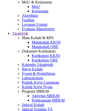
MoU & Kerjasama
MoU
Kerjasama
Akreditasi
Fasilitas
Layanan Unmul
Evaluasi Manajemen
Akademik
Mata Kuliah & RPS
Matakuliah KKNI
Matakuliah OBE
Dokumen Kurikulum
Kurikulum KKNI
Kurikulum OBE
Kalender Akademik
Biaya Kuliah
Syarat & Pendaftaran
Laboratorium
Praktik Kerja Lapangan
Kuliah Kerja Nyata
Program MBKM
Aktivitas MBKM
Pelaksanaan MBKM
Jadwal Kuliah
Jadwal Seminar TA