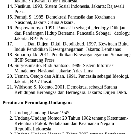
Jakarta : Yayasan Obor Indonesia.
Nasikun, 1993, Sistem Sosial Indonesia, Jakarta: Rajawali
Press.
Pamuji S, 1985, Demokrasi Pancasila dan Ketahanan
Nasional, Jakarta : Bina Aksara.
Puspowardoyo. 1991. Pancasila sebagai _deology Ditinjau
dari Pandangan Hidup Bersama, Pancasila Sebagai _deology.
Jakarta: BP7 Pusat.
____ . Dan Ditjen. Dikti. Depdikbud. 1997. Kewiraan Buku
Induk Pendidikan Kewarganegaraan. Jakarta: Lemhanas
Sunarto,dkk. 2011. Pendidikan Kewarganegaraan. Semarang:
IKIP Semarang Press.
Suryosumarto, Budi Santoso. 1989. Sistem Informasi
Manajemen Nasional. Jakarta: Aries Lima.
Usman, Oetojo dan Alfian, 1991, Pancasila sebagai Ideologi,
Jakarta; BP-7 Pusat.
Wibisono S, Koento. 2001. Demokrasi sebagai Sarana
Kehidupan Berbangsa dan Bernegara. Jakarta: Dirjen Dikti.
Peraturan Perundang-Undangan:
Undang-Undang Dasar 1945
Undang-Undang Nomor 20 Tahun 1982 tentang Ketentuan-
Ketentuan Pokok Pertahanan dan Keamanan Negara
Republik Indonesia