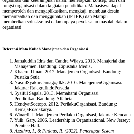
organisasi dan keterampilan dalam menerapkan konsep, teori dan
fungsi organisasi dalam kegiatan pendidikan. Mahasiswa dapat
memperoleh dan mengaplikasikan, mengkaji, membuat desain,
memanfaatkan dan menggunakan (IPTEK) dan Mampu
memberikan solusi-solusi dalam upaya peyelesaian masalah dalam
organisasi
Referensi Mata Kuliah Manajemen dan Organisasi
Jamaluddin Idris dan Candra Wijaya, 2013. Manajerial dan
Manajemen. Bandung: Cipustaka Media.
Khaerul Uman. 2012. Manajemen Organisasi. Bandung:
Pustaka Setia
NasrulSyakurCaniago,dkk. 2016. ManajemenOrganisasi.
Jakarta: RajagrafindoPersada
Syaiful Sagala, 2013. Memahami Organisasi
Pendidikan.Bandung: Alfabeta
HendyatSoetopo, 2012. PerilakuOrganisasi. Bandung:
RemajaRosdakarya.
Winardi, J. Manajemen Perilaku Organisasi, Jakarta: Kencana
Yulk, Gary, 2006. Leadership in Organizational, New Jersey:
Prentice Hall.
Azzahra, I., & Firdaus, R. (2022). Penerapan Sistem