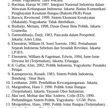
Sosial. Yogyakarta: Tiara Wacana.
Bachtiar, Harsja W.1987. Integrasi Nasional Indonesia dalam
Wawasan Kebangsaan Indonesia. Jakarta: Badan Komunikasi
Penghayatan Kesatuan Bangsa (Bakom.PKB) Pusat.
Baswir, Revrisond. 1999. Sistem Ekonomi Kerakyatan
(Makalah). Yogyakarta: Tidak diterbitkan.
Budiarjo, Meriam, 1998, Dasar-Dasar Ilmu Politik, Jakarta :
Gramedia.
Darmodiharjo, Darji, 1983, Pancasila dalam Perspektif,
Jakarta: Aries Lima.
Ebenstein, Wiliiam H, Soeri Soeroto. 1982. Pemahaman
Sejarah Indonesia Sebelum dan Sesudah Revolusi. Jakarta:
LP3ES.
Ebenstein, William & Fagelman, Edwin, 1994, Isme-Isme
Dewasa Ini (Terjemahan), Jakarta, Erlangga.
8. Gaffar, Afan. 2002. Politik Indonesia. Yogyakarta: Pusataka
Pelajar.
Kantaprawira, Rusadi, 1983, Sistem Politik Indonesia,
Bandung : Sinar Baru.
Lemhanas. 2000. Pendidikan Kewarganegaraan. Jakarta.
Margenthou, Hans J. 1990. Politik Antar Bangsa
(Terjemahan). Jakarta: Yayasan Obor Indonesia.
Mas’oed, Mohtar dan Mac Andrew, Colin (ED). 1990.
Perbandingan Sistem Politik, Yogyakarta : UGM. Press.
Morgenthou, Hans, 1990, Politik Antar Bangsa (Terjemahan),