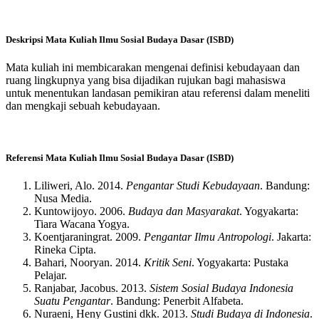
Deskripsi Mata Kuliah Ilmu Sosial Budaya Dasar (ISBD)
Mata kuliah ini membicarakan mengenai definisi kebudayaan dan
ruang lingkupnya yang bisa dijadikan rujukan bagi mahasiswa
untuk menentukan landasan pemikiran atau referensi dalam meneliti
dan mengkaji sebuah kebudayaan.
Referensi Mata Kuliah Ilmu Sosial Budaya Dasar (ISBD)
Liliweri, Alo. 2014.
Pengantar Studi Kebudayaan
. Bandung:
Nusa Media.
Kuntowijoyo. 2006.
Budaya dan Masyarakat
. Yogyakarta:
Tiara Wacana Yogya.
Koentjaraningrat. 2009.
Pengantar Ilmu Antropologi
. Jakarta:
Rineka Cipta.
Bahari, Nooryan. 2014.
Kritik Seni
. Yogyakarta: Pustaka
Pelajar.
Ranjabar, Jacobus. 2013.
Sistem Sosial Budaya Indonesia
Suatu Pengantar
. Bandung: Penerbit Alfabeta.
Nuraeni, Heny Gustini dkk. 2013.
Studi Budaya di Indonesia
.