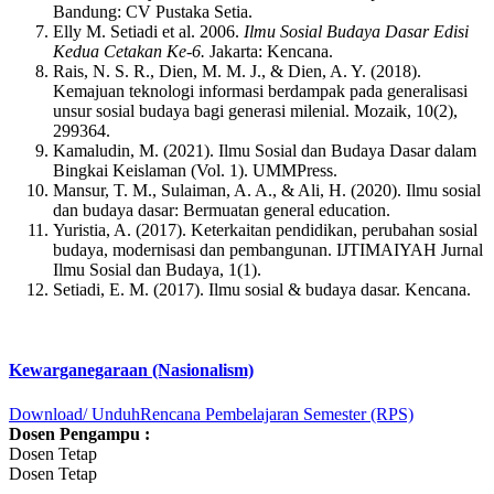
Bandung: CV Pustaka Setia.
Elly M. Setiadi et al. 2006.
Ilmu Sosial Budaya Dasar Edisi
Kedua Cetakan Ke-6.
Jakarta: Kencana.
Rais, N. S. R., Dien, M. M. J., & Dien, A. Y. (2018).
Kemajuan teknologi informasi berdampak pada generalisasi
unsur sosial budaya bagi generasi milenial. Mozaik, 10(2),
299364.
Kamaludin, M. (2021). Ilmu Sosial dan Budaya Dasar dalam
Bingkai Keislaman (Vol. 1). UMMPress.
Mansur, T. M., Sulaiman, A. A., & Ali, H. (2020). Ilmu sosial
dan budaya dasar: Bermuatan general education.
Yuristia, A. (2017). Keterkaitan pendidikan, perubahan sosial
budaya, modernisasi dan pembangunan. IJTIMAIYAH Jurnal
Ilmu Sosial dan Budaya, 1(1).
Setiadi, E. M. (2017). Ilmu sosial & budaya dasar. Kencana.
Kewarganegaraan (Nasionalism)
Download/ Unduh
Rencana Pembelajaran Semester (RPS)
Dosen Pengampu :
Dosen Tetap
Dosen Tetap