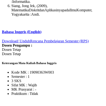
:Informatika.
Siang, Jong Jek, (2009),
MatematikaDiskritdanAplikasinyapadaIlmuKomputer,
Yogyakartta :Andi.
Bahasa Inggris (English)
Download/ Unduh
Rencana Pembelajaran Semester (RPS)
Dosen Pengampu :
Dosen Tetap
Dosen Tetap
Keterangan Mata Kuliah Bahasa Inggris
Kode MK : 19090363W003
Semester : 1
3 SKS
Sifat MK :
Wajib
MK Prasyarat : -
Praktikum :
Tidak