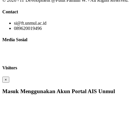
© 2026 - IT Development @Putut Pamilih W. - All Rights Reserved.
Contact
si@ft.unmul.ac.id
089620019496
Media Sosial
Visitors
×
Masuk Menggunakan Akun Portal AIS Unmul