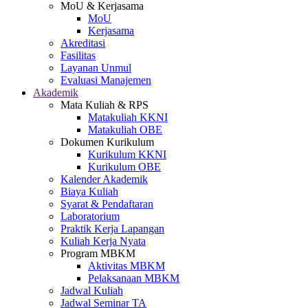
MoU & Kerjasama
MoU
Kerjasama
Akreditasi
Fasilitas
Layanan Unmul
Evaluasi Manajemen
Akademik
Mata Kuliah & RPS
Matakuliah KKNI
Matakuliah OBE
Dokumen Kurikulum
Kurikulum KKNI
Kurikulum OBE
Kalender Akademik
Biaya Kuliah
Syarat & Pendaftaran
Laboratorium
Praktik Kerja Lapangan
Kuliah Kerja Nyata
Program MBKM
Aktivitas MBKM
Pelaksanaan MBKM
Jadwal Kuliah
Jadwal Seminar TA