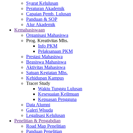
Syarat Kelulusan
Peraturan Akademik
Capaian Pemb. Lulusan
Panduan & SOP
Alur Akademik
Kemahasiswaan
Organisasi Mahasiswa
Prog. Kreativitas Mhs.
Info PKM
Pelaksanaan PKM
Prestasi Mahasiswa
Beasiswa Mahasiswa
Aktivitas Mahasiswa
Satuan Kegiatan Mhs.
Kehidupan Kampus
Tracer Study
Waktu Tunggu Lulusan
Kesesuaian Keilmuan
Kepuasan Pengguna
Data Alumni
Galeri Wisuda
Legalisasi Kelulusan
Penelitian & Pengabdian
Road Map Penelitian
Panduan Penelitian