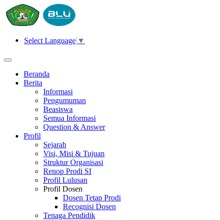
Select Language
▼
Beranda
Berita
Informasi
Pengumuman
Beasiswa
Semua Informasi
Question & Answer
Profil
Sejarah
Visi, Misi & Tujuan
Struktur Organisasi
Renop Prodi SI
Profil Lulusan
Profil Dosen
Dosen Tetap Prodi
Recognisi Dosen
Tenaga Pendidik