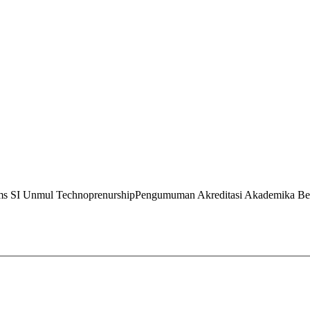
ms
SI Unmul
Technoprenurship
Pengumuman
Akreditasi
Akademika
Be